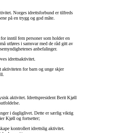
vitet. Norges idrettsforbund er tilfreds
lsene på en trygg og god måte.
er for inntil fem personer som holder en
må utføres i samsvar med de råd gitt av
elsemyndighetenes anbefalinger.
es idrettsaktivitet.
at aktiviteten for barn og unge skjer
øll.
isk aktivitet. Idrettspresident Berit Kjøll
sutfoldelse.
er i dagliglivet. Dette er særlig viktig
er Kjøll og fortsetter;
pe kontrollert idrettslig aktivitet.