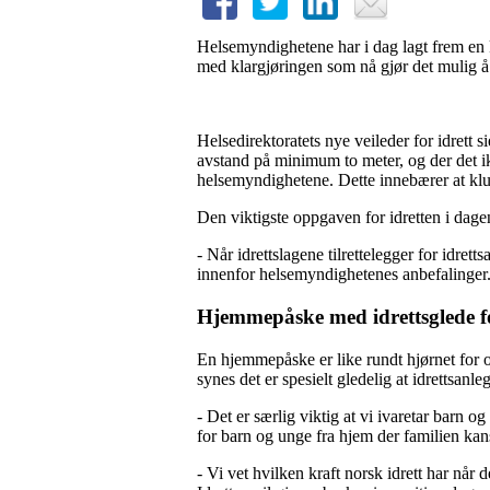
Helsemyndighetene har i dag lagt frem en kl
med klargjøringen som nå gjør det mulig å 
Helsedirektoratets nye veileder for idrett s
avstand på minimum to meter, og der det i
helsemyndighetene. Dette innebærer at klub
Den viktigste oppgaven for idretten i dagens
- Når idrettslagene tilrettelegger for idret
innenfor helsemyndighetenes anbefalinger. V
Hjemmepåske med idrettsglede fo
En hjemmepåske er like rundt hjørnet for oss
synes det er spesielt gledelig at idrettsanl
- Det er særlig viktig at vi ivaretar barn 
for barn og unge fra hjem der familien kansk
- Vi vet hvilken kraft norsk idrett har når 