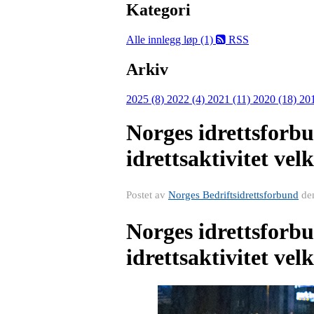
Kategori
Alle innlegg
løp (1)
RSS
Arkiv
2025 (8)
2022 (4)
2021 (11)
2020 (18)
20
Norges idrettsforbu
idrettsaktivitet v
Postet av
Norges Bedriftsidrettsforbund
de
Norges idrettsforbu
idrettsaktivitet v