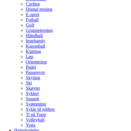
Curling
Digital trening
E-sport
Fotball
Golf
Gruppetrening
Håndball
Innebandy
Kanonball
Klatring
Løp
Orientering
Padel
Pausegym
Skyting
Ski
Skøyter
Sykkel
Squash
Svømming
Sykle til jobben
Ti på Topp
Volleyball
Yoga
Helsefordeler