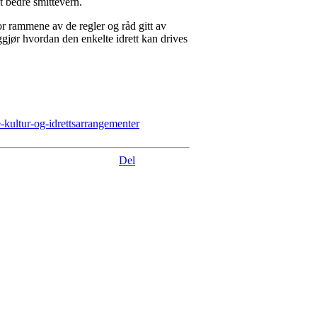
st bedre smittevern.
for rammene av de regler og råd gitt av
gjør hvordan den enkelte idrett kan drives
e-kultur-og-idrettsarrangementer
Del