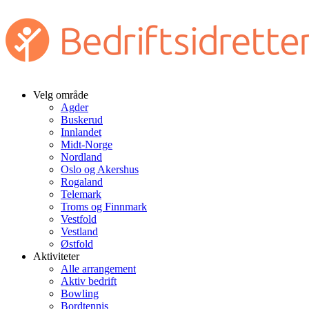
Velg område
Agder
Buskerud
Innlandet
Midt-Norge
Nordland
Oslo og Akershus
Rogaland
Telemark
Troms og Finnmark
Vestfold
Vestland
Østfold
Aktiviteter
Alle arrangement
Aktiv bedrift
Bowling
Bordtennis