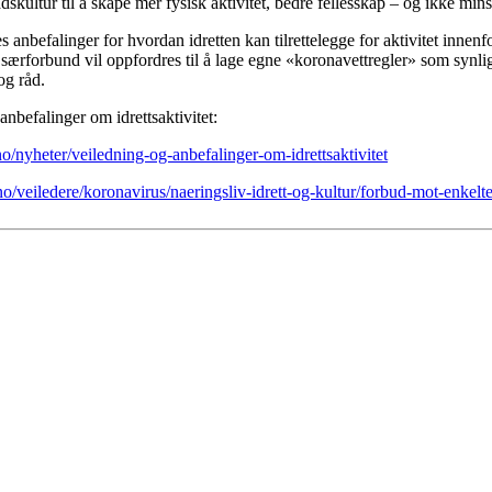
dskultur til å skape mer fysisk aktivitet, bedre fellesskap – og ikke min
es anbefalinger for hvordan idretten kan tilrettelegge for aktivitet innen
særforbund vil oppfordres til å lage egne «koronavettregler» som synlig
og råd.
 anbefalinger om idrettsaktivitet:
no/nyheter/veiledning-og-anbefalinger-om-idrettsaktivitet
no/veiledere/koronavirus/naeringsliv-idrett-og-kultur/forbud-mot-enkelt