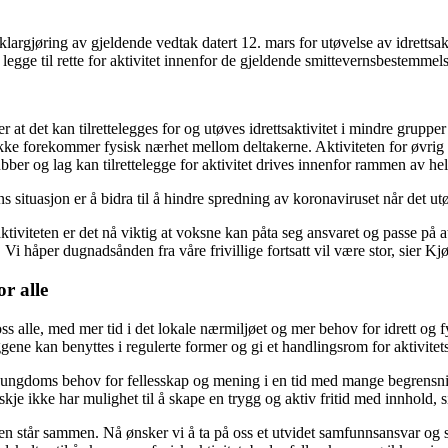
argjøring av gjeldende vedtak datert 12. mars for utøvelse av idrettsakti
legge til rette for aktivitet innenfor de gjeldende smittevernsbestemme
ier at det kan tilrettelegges for og utøves idrettsaktivitet i mindre grupp
kke forekommer fysisk nærhet mellom deltakerne. Aktiviteten for øvrig 
ber og lag kan tilrettelegge for aktivitet drives innenfor rammen av h
 situasjon er å bidra til å hindre spredning av koronaviruset når det utøv
tsaktiviteten er det nå viktig at voksne kan påta seg ansvaret og passe på 
i håper dugnadsånden fra våre frivillige fortsatt vil være stor, sier Kj
r alle
 alle, med mer tid i det lokale nærmiljøet og mer behov for idrett og fys
eggene kan benyttes i regulerte former og gi et handlingsrom for aktivitet
og ungdoms behov for fellesskap og mening i en tid med mange begrensning
je ikke har mulighet til å skape en trygg og aktiv fritid med innhold, si
den står sammen. Nå ønsker vi å ta på oss et utvidet samfunnsansvar og ska