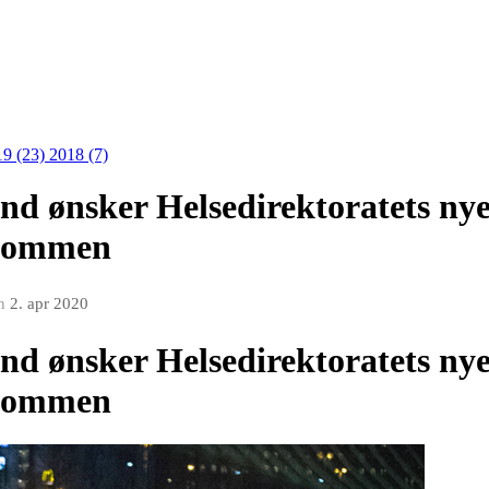
19 (23)
2018 (7)
nd ønsker Helsedirektoratets nye
elkommen
n
2. apr 2020
nd ønsker Helsedirektoratets nye
elkommen