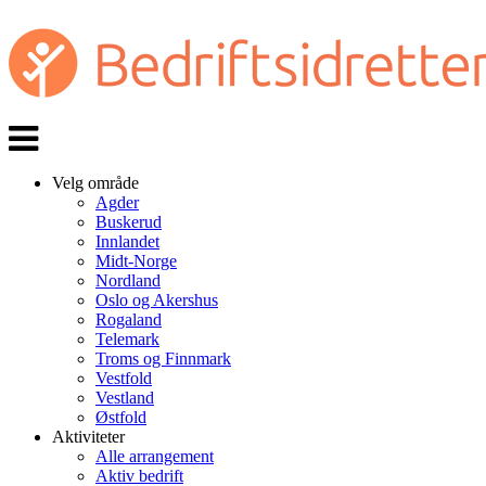
Veksle
navigasjon
Velg område
Agder
Buskerud
Innlandet
Midt-Norge
Nordland
Oslo og Akershus
Rogaland
Telemark
Troms og Finnmark
Vestfold
Vestland
Østfold
Aktiviteter
Alle arrangement
Aktiv bedrift