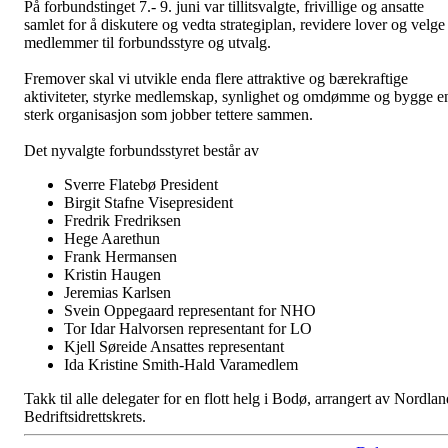
På forbundstinget 7.- 9. juni var tillitsvalgte, frivillige og ansatte
samlet for å diskutere og vedta strategiplan, revidere lover og velge
medlemmer til forbundsstyre og utvalg.
Fremover skal vi utvikle enda flere attraktive og bærekraftige
aktiviteter, styrke medlemskap, synlighet og omdømme og bygge e
sterk organisasjon som jobber tettere sammen.
Det nyvalgte forbundsstyret består av
Sverre Flatebø President
Birgit Stafne Visepresident
Fredrik Fredriksen
Hege Aarethun
Frank Hermansen
Kristin Haugen
Jeremias Karlsen
Svein Oppegaard
representant for NHO
Tor Idar Halvorsen
representant for LO
Kjell Søreide Ansattes representant
Ida Kristine Smith-Hald Varamedlem
Takk til alle delegater for en flott helg i Bodø, arrangert av Nordlan
Bedriftsidrettskrets.