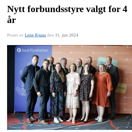
Nytt forbundsstyre valgt for 4
år
Postet av
Lene Kjuus
den
11. jun 2024