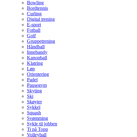
Bowling
Bordtennis
Curling
Digital trening
E-sport
Fotball
Golf
Gruppetrening
Håndball
Innebandy
Kanonball
Klatring
Løp
Orientering
Padel
Pausegym
Skyting
Ski
Skøyter
Sykkel
Squash
Svømming
Sykle til jobben
Ti på Topp
Volleyball