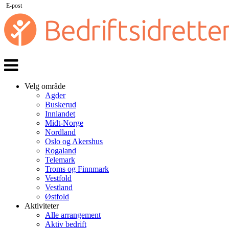
E-post
Veksle
navigasjon
Velg område
Agder
Buskerud
Innlandet
Midt-Norge
Nordland
Oslo og Akershus
Rogaland
Telemark
Troms og Finnmark
Vestfold
Vestland
Østfold
Aktiviteter
Alle arrangement
Aktiv bedrift