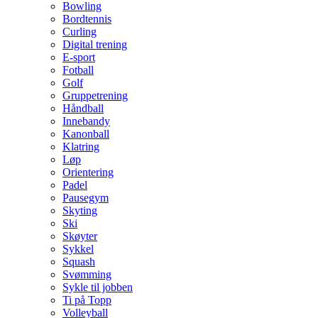
Bowling
Bordtennis
Curling
Digital trening
E-sport
Fotball
Golf
Gruppetrening
Håndball
Innebandy
Kanonball
Klatring
Løp
Orientering
Padel
Pausegym
Skyting
Ski
Skøyter
Sykkel
Squash
Svømming
Sykle til jobben
Ti på Topp
Volleyball