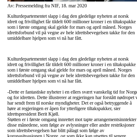
Av: Pressemelding fra NIF, 18. mar 2020
Kulturdepartementet slapp i dag den gledelige nyheten at norsk
idrett og frivillighet får tildelt 600 millioner kroner i en tiltakspakke
som i første omgang skal gjelde for mars og april måned. Norges
idrettsforbund vil på vegne av hele idrettsbevegelsen takke for den
umiddelbare hjelpen som vi nå har fått.
Kulturdepartementet slapp i dag den gledelige nyheten at norsk
idrett og frivillighet får tildelt 600 millioner kroner i en tiltakspakke
som i første omgang skal gjelde for mars og april måned. Norges
idrettsforbund vil på vegne av hele idrettsbevegelsen takke for den
umiddelbare hjelpen som vi nå har fått.
-Dette er fantastiske nyheter i en ellers svært vanskelig tid for Norg
og for idretten. Dette illustrerer at regjeringen har forstått nødropet 
har sendt frem til norske myndigheter. Det er også betryggende å
høre at regjeringen er åpen for ytterligere tiltakspakker, sier
idrettspresident Berit Kjøll.
Støtten er i første omgang innrettet mot tapte arrangementsinntekter 
disse månedene, som følge av avlysninger eller andre restriksjoner
som idrettsbevegelsen har blitt pålagt som følge av
koronasituasjonen i Norge, og som ikke kan utsettes til senere.