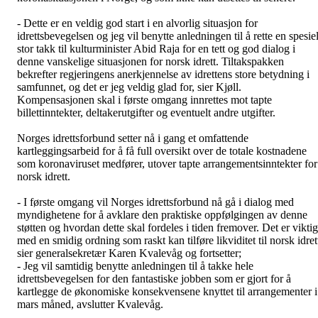
- Dette er en veldig god start i en alvorlig situasjon for
idrettsbevegelsen og jeg vil benytte anledningen til å rette en spesiel
stor takk til kulturminister Abid Raja for en tett og god dialog i
denne vanskelige situasjonen for norsk idrett. Tiltakspakken
bekrefter regjeringens anerkjennelse av idrettens store betydning i
samfunnet, og det er jeg veldig glad for, sier Kjøll.
Kompensasjonen skal i første omgang innrettes mot tapte
billettinntekter, deltakerutgifter og eventuelt andre utgifter.
Norges idrettsforbund setter nå i gang et omfattende
kartleggingsarbeid for å få full oversikt over de totale kostnadene
som koronaviruset medfører, utover tapte arrangementsinntekter for
norsk idrett.
- I første omgang vil Norges idrettsforbund nå gå i dialog med
myndighetene for å avklare den praktiske oppfølgingen av denne
støtten og hvordan dette skal fordeles i tiden fremover. Det er viktig
med en smidig ordning som raskt kan tilføre likviditet til norsk idret
sier generalsekretær Karen Kvalevåg og fortsetter;
- Jeg vil samtidig benytte anledningen til å takke hele
idrettsbevegelsen for den fantastiske jobben som er gjort for å
kartlegge de økonomiske konsekvensene knyttet til arrangementer i
mars måned, avslutter Kvalevåg.