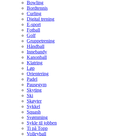
Bowling
Bordtennis
Curling
Digital trening
E-sport
Fotball
Golf
Gruppetrening
Håndball
Innebandy
Kanonball
Klatring
Løp
Orientering
Padel
Pausegym
Skyting
Ski
Skøyter
Sykkel
Squash
Svømming
Sykle til jobben
Ti på Topp
Volleyball