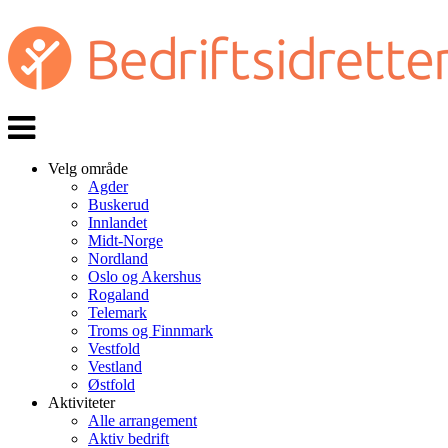
Veksle
navigasjon
Velg område
Agder
Buskerud
Innlandet
Midt-Norge
Nordland
Oslo og Akershus
Rogaland
Telemark
Troms og Finnmark
Vestfold
Vestland
Østfold
Aktiviteter
Alle arrangement
Aktiv bedrift