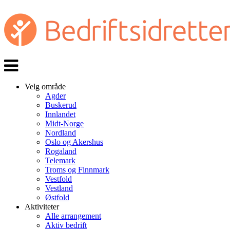
Veksle
navigasjon
Velg område
Agder
Buskerud
Innlandet
Midt-Norge
Nordland
Oslo og Akershus
Rogaland
Telemark
Troms og Finnmark
Vestfold
Vestland
Østfold
Aktiviteter
Alle arrangement
Aktiv bedrift