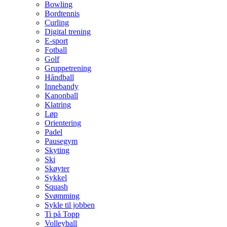
Bowling
Bordtennis
Curling
Digital trening
E-sport
Fotball
Golf
Gruppetrening
Håndball
Innebandy
Kanonball
Klatring
Løp
Orientering
Padel
Pausegym
Skyting
Ski
Skøyter
Sykkel
Squash
Svømming
Sykle til jobben
Ti på Topp
Volleyball