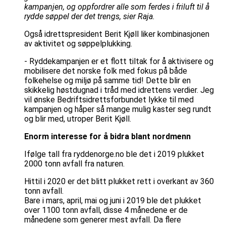
kampanjen, og oppfordrer alle som ferdes i friluft til å
rydde søppel der det trengs, sier Raja.
Også idrettspresident Berit Kjøll liker kombinasjonen
av aktivitet og søppelplukking.
- Ryddekampanjen er et flott tiltak for å aktivisere og
mobilisere det norske folk med fokus på både
folkehelse og miljø på samme tid! Dette blir en
skikkelig høstdugnad i tråd med idrettens verdier. Jeg
vil ønske Bedriftsidrettsforbundet lykke til med
kampanjen og håper så mange mulig kaster seg rundt
og blir med, utroper Berit Kjøll.
Enorm interesse for å bidra blant nordmenn
Ifølge tall fra ryddenorge.no ble det i 2019 plukket
2000 tonn avfall fra naturen.
Hittil i 2020 er det blitt plukket rett i overkant av 360
tonn avfall.
Bare i mars, april, mai og juni i 2019 ble det plukket
over 1100 tonn avfall, disse 4 månedene er de
månedene som generer mest avfall. Da flere