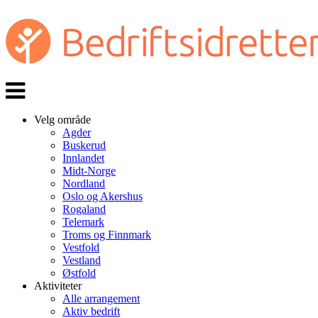
Veksle
navigasjon
Velg område
Agder
Buskerud
Innlandet
Midt-Norge
Nordland
Oslo og Akershus
Rogaland
Telemark
Troms og Finnmark
Vestfold
Vestland
Østfold
Aktiviteter
Alle arrangement
Aktiv bedrift