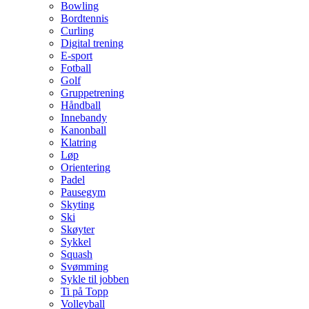
Bowling
Bordtennis
Curling
Digital trening
E-sport
Fotball
Golf
Gruppetrening
Håndball
Innebandy
Kanonball
Klatring
Løp
Orientering
Padel
Pausegym
Skyting
Ski
Skøyter
Sykkel
Squash
Svømming
Sykle til jobben
Ti på Topp
Volleyball