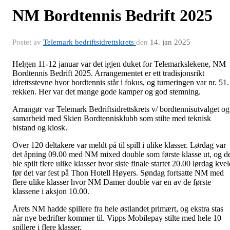
NM Bordtennis Bedrift 2025
Postet av
Telemark bedriftsidrettskrets
den
14. jan 2025
Helgen 11-12 januar var det igjen duket for Telemarkslekene, NM
Bordtennis Bedrift 2025. Arrangementet er ett tradisjonsrikt
idrettsstevne hvor bordtennis står i fokus, og turneringen var nr. 51.
rekken. Her var det mange gode kamper og god stemning.
Arrangør var Telemark Bedriftsidrettskrets v/ bordtennisutvalget og
samarbeid med Skien Bordtennisklubb som stilte med teknisk
bistand og kiosk.
Over 120 deltakere var meldt på til spill i ulike klasser. Lørdag var
det åpning 09.00 med NM mixed double som første klasse ut, og d
ble spilt flere ulike klasser hvor siste finale startet 20.00 lørdag kve
før det var fest på Thon Hotell Høyers. Søndag fortsatte NM med
flere ulike klasser hvor NM Damer double var en av de første
klassene i aksjon 10.00.
Årets NM hadde spillere fra hele østlandet primært, og ekstra stas
når nye bedrifter kommer til. Vipps Mobilepay stilte med hele 10
spillere i flere klasser.