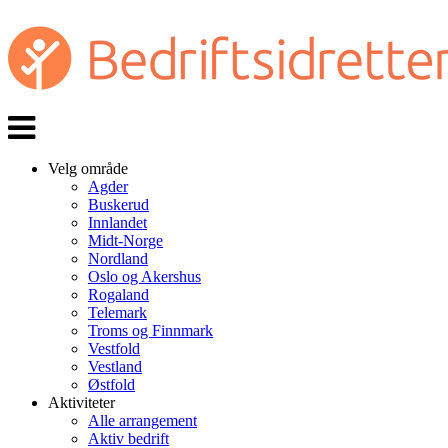
Veksle
navigasjon
Velg område
Agder
Buskerud
Innlandet
Midt-Norge
Nordland
Oslo og Akershus
Rogaland
Telemark
Troms og Finnmark
Vestfold
Vestland
Østfold
Aktiviteter
Alle arrangement
Aktiv bedrift