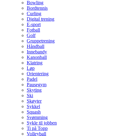
Bowling
Bordtennis
Curling
Digital trening
E-sport
Fotball
Golf
Gruppetrening
Håndball
Innebandy
Kanonball
Klatring
Løp
Orientering
Padel
Pausegym
Skyting
Ski
Skøyter
Sykkel
Squash
Svømming
Sykle til jobben
Ti på Topp
Volleyball