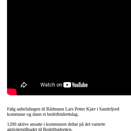
Følg anbefalingen til Rådmann Lars Petter Kjær i Sandefjord
kommune og dann et bedriftsidrettslag.
1200 aktive ansatte i kommunen deltar på det varierte
aktivitetstilbudet til Bedriftsidretten.