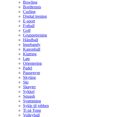
Bowling
Bordtennis
Curling
Digital trening
E-sport
Fotball
Golf
Gruppetrening
Håndball
Innebandy
Kanonball
Klatring
Løp
Orientering
Padel
Pausegym
Skyting
Ski
Skøyter
Sykkel
Squash
Svømming
Sykle til jobben
Ti på Topp
Volleyball