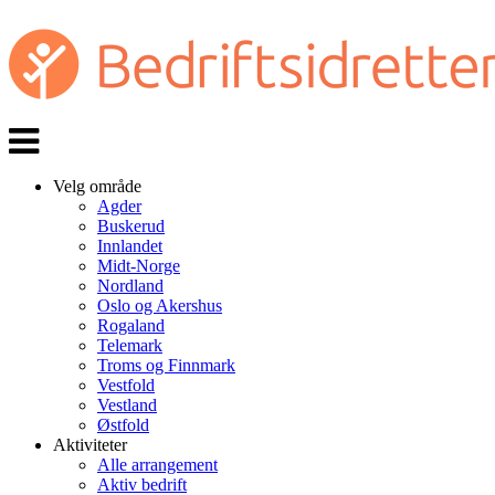
Veksle
navigasjon
Velg område
Agder
Buskerud
Innlandet
Midt-Norge
Nordland
Oslo og Akershus
Rogaland
Telemark
Troms og Finnmark
Vestfold
Vestland
Østfold
Aktiviteter
Alle arrangement
Aktiv bedrift