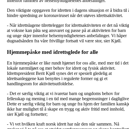
innenfor rammen av helsemyndighetenes anbefalinger.
Den viktigste oppgaven for idretten i dagens situasjon er å bidra til 
hindre spredning av koronaviruset når det utøves idrettsaktivitet.
- Når idrettslagene tilrettelegger for idrettsaktiviteten er det nå vikti
at voksne kan påta seg ansvaret og passe på at aktiviteten for barn
og unge skjer innenfor helsemyndighetenes anbefalinger. Vi håper
dugnadsånden fra våre frivillige fortsatt vil være stor, sier Kjøll.
Hjemmepåske med idrettsglede for alle
En hjemmepåske er like rundt hjørnet for oss alle, med mer tid i det
lokale nærmiljøet og mer behov for idrett og fysisk aktivitet.
Idrettspresident Berit Kjøll synes det er spesielt gledelig at
idrettsanleggene kan benyttes i regulerte former og gi et
handlingsrom for aktivitetsutfoldelse.
- Det er særlig viktig at vi ivaretar barn og ungdoms behov for
fellesskap og mening i en tid med mange begrensninger i dagliglive
Dette er særlig viktig for barn og unge fra hjem der familien kanskj
ikke har mulighet til å skape en trygg og aktiv fritid med innhold,
sier Kjøll og fortsetter;
- Vi vet hvilken kraft norsk idrett har når den står sammen. Nå