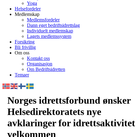
Yoga
Helsefordeler
Medlemskap
Medlemsfordeler
Dann eget bedriftsidrettslag
Individuelt medlemskap
Lagets medlemssystem
Forsikring
Bli frivillig
Om oss
Kontakt oss
Organisasjon
Om Bedriftsidretten
Temaer
Norges idrettsforbund ønsker
Helsedirektoratets nye
avklaringer for idrettsaktivitet
velkommen