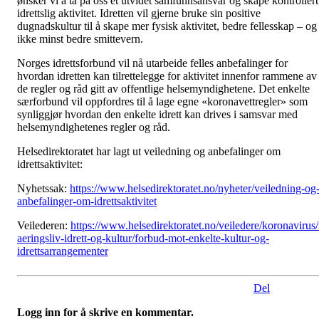
ønsker vi å ta på oss et utvidet samfunnsansvar og skape kontrollert
idrettslig aktivitet. Idretten vil gjerne bruke sin positive
dugnadskultur til å skape mer fysisk aktivitet, bedre fellesskap – og
ikke minst bedre smittevern.
Norges idrettsforbund vil nå utarbeide felles anbefalinger for
hvordan idretten kan tilrettelegge for aktivitet innenfor rammene av
de regler og råd gitt av offentlige helsemyndighetene. Det enkelte
særforbund vil oppfordres til å lage egne «koronavettregler» som
synliggjør hvordan den enkelte idrett kan drives i samsvar med
helsemyndighetenes regler og råd.
Helsedirektoratet har lagt ut veiledning og anbefalinger om
idrettsaktivitet:
Nyhetssak:
https://www.helsedirektoratet.no/nyheter/veiledning-og
anbefalinger-om-idrettsaktivitet
Veilederen:
https://www.helsedirektoratet.no/veiledere/koronavirus
aeringsliv-idrett-og-kultur/forbud-mot-enkelte-kultur-og-
idrettsarrangementer
Del
Logg inn for å skrive en kommentar.