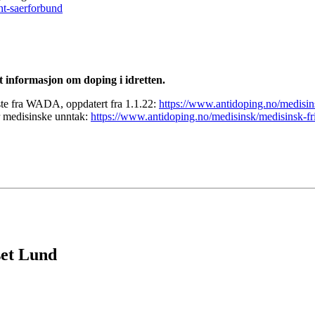
nt-saerforbund
 informasjon om doping i idretten.
ste fra WADA, oppdatert fra 1.1.22:
https://www.antidoping.no/medisin
er medisinske unntak:
https://www.antidoping.no/medisinsk/medisinsk-fri
set Lund