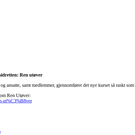
idretten: Ren utøver
algte og ansatte, samt medlemmer, gjennomfører det nye kurset så raskt som
n om Ren Utøver:
/ren-ut%C3%B8ver
o