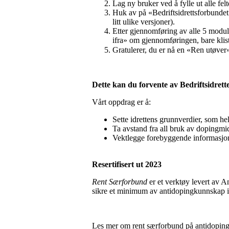
Lag ny bruker ved å fylle ut alle felt
Huk av på «Bedriftsidrettsforbundet».
litt ulike versjoner).
Etter gjennomføring av alle 5 moduler
ifra» om gjennomføringen, bare klis
Gratulerer, du er nå en «Ren utøver» 
Dette kan du forvente av Bedriftsidret
Vårt oppdrag er å:
Sette idrettens grunnverdier, som hel
Ta avstand fra all bruk av dopingmi
Vektlegge forebyggende informasj
Resertifisert ut 2023
Rent Særforbund
er et verktøy levert av 
sikre et minimum av antidopingkunnskap i 
Les mer om rent særforbund på antidoping