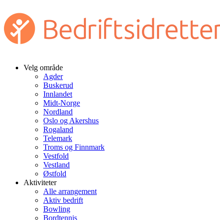
Velg område
Agder
Buskerud
Innlandet
Midt-Norge
Nordland
Oslo og Akershus
Rogaland
Telemark
Troms og Finnmark
Vestfold
Vestland
Østfold
Aktiviteter
Alle arrangement
Aktiv bedrift
Bowling
Bordtennis