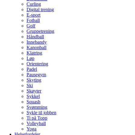
Curling
Digital trening
E-sport
Fotball
Golf
Gruppetrening
Håndball
Innebandy
Kanonball
Klatring
Løp
Orientering
Padel
Pausegym
Skyting
Ski
Skøyter
Sykkel
Squash
Svømming
Sykle til jobben
Ti på Topp
Volleyball
Yoga
Helsefordeler