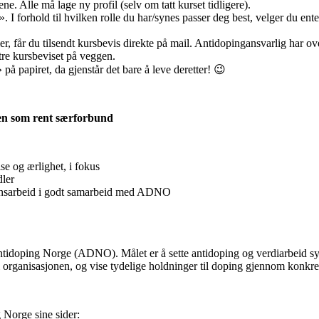
ene. Alle må lage ny profil (selv om tatt kurset tidligere).
 I forhold til hvilken rolle du har/synes passer deg best, velger du ente
, får du tilsendt kursbevis direkte på mail. Antidopingansvarlig har over
tre kursbeviset på veggen.
på papiret, da gjenstår det bare å leve deretter! 😉
ten som rent særforbund
se og ærlighet, i fokus
dler
onsarbeid i godt samarbeid med ADNO
Antidoping Norge (ADNO). Målet er å sette antidoping og verdiarbeid s
organisasjonen, og vise tydelige holdninger til doping gjennom konkre
 Norge sine sider: