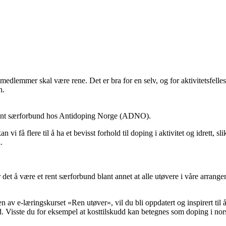
 medlemmer skal være rene. Det er bra for en selv, og for aktivitetsfell
en.
om rent særforbund hos Antidoping Norge (ADNO).
å flere til å ha et bevisst forhold til doping i aktivitet og idrett, slik 
.
 det å være et rent særforbund blant annet at alle utøvere i våre arrangem
av e-læringskurset «Ren utøver», vil du bli oppdatert og inspirert til å
 Visste du for eksempel at kosttilskudd kan betegnes som doping i norsk