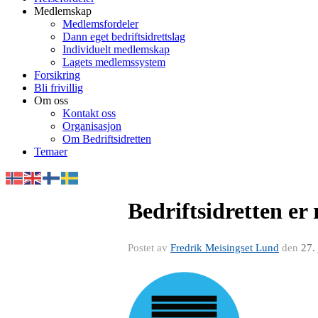
Medlemskap
Medlemsfordeler
Dann eget bedriftsidrettslag
Individuelt medlemskap
Lagets medlemssystem
Forsikring
Bli frivillig
Om oss
Kontakt oss
Organisasjon
Om Bedriftsidretten
Temaer
Bedriftsidretten er
Postet av
Fredrik Meisingset Lund
den
27.