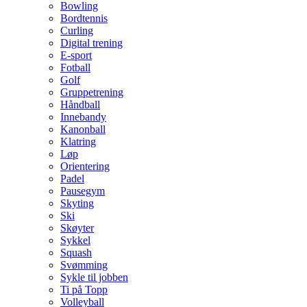
Bowling
Bordtennis
Curling
Digital trening
E-sport
Fotball
Golf
Gruppetrening
Håndball
Innebandy
Kanonball
Klatring
Løp
Orientering
Padel
Pausegym
Skyting
Ski
Skøyter
Sykkel
Squash
Svømming
Sykle til jobben
Ti på Topp
Volleyball