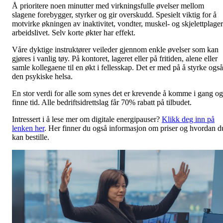
Å prioritere noen minutter med virkningsfulle øvelser mellom
slagene forebygger, styrker og gir overskudd. Spesielt viktig for å
motvirke økningen av inaktivitet, vondter, muskel- og skjelettplager
arbeidslivet. Selv korte økter har effekt.
Våre dyktige instruktører veileder gjennom enkle øvelser som kan
gjøres i vanlig tøy. På kontoret, lageret eller på fritiden, alene eller
samle kollegaene til en økt i fellesskap. Det er med på å styrke også
den psykiske helsa.
En stor verdi for alle som synes det er krevende å komme i gang og
finne tid. Alle bedriftsidrettslag får 70% rabatt på tilbudet.
Intressert i å lese mer om digitale energipauser?
Klikk deg inn på
lenken her
. Her finner du også informasjon om priser og hvordan d
kan bestille.