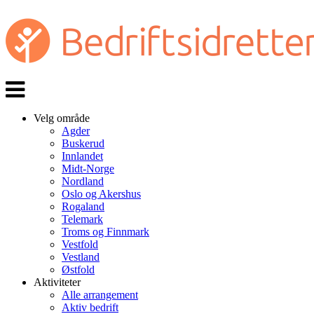
Veksle
navigasjon
Velg område
Agder
Buskerud
Innlandet
Midt-Norge
Nordland
Oslo og Akershus
Rogaland
Telemark
Troms og Finnmark
Vestfold
Vestland
Østfold
Aktiviteter
Alle arrangement
Aktiv bedrift