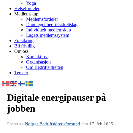
Yoga
Helsefordeler
Medlemskap
Medlemsfordeler
Dann eget bedriftsidrettslag
Individuelt medlemskap
Lagets medlemssystem
Forsikring
Bli frivillig
Om oss
Kontakt oss
Organisasjon
Om Bedriftsidretten
Temaer
Digitale energipauser på
jobben
Postet av
Norges Bedriftsidrettsforbund
den
17. feb 2025