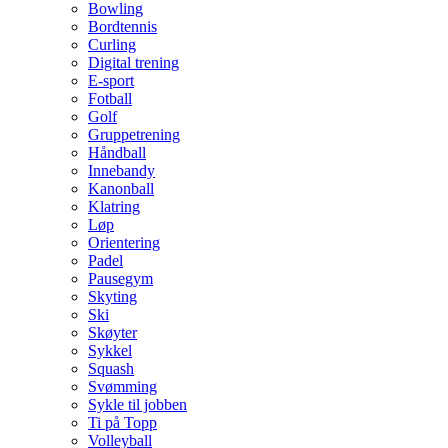
Bowling
Bordtennis
Curling
Digital trening
E-sport
Fotball
Golf
Gruppetrening
Håndball
Innebandy
Kanonball
Klatring
Løp
Orientering
Padel
Pausegym
Skyting
Ski
Skøyter
Sykkel
Squash
Svømming
Sykle til jobben
Ti på Topp
Volleyball