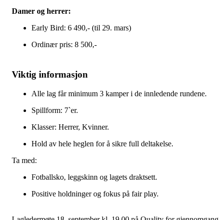
Damer og herrer:
Early Bird: 6 490,- (til 29. mars)
Ordinær pris: 8 500,-
Viktig informasjon
Alle lag får minimum 3 kamper i de innledende rundene.
Spillform: 7`er.
Klasser: Herrer, Kvinner.
Hold av hele heglen for å sikre full deltakelse.
Ta med:
Fotballsko, leggskinn og lagets draktsett.
Positive holdninger og fokus på fair play.
Lagledermøte 18. september kl. 19.00 på Quality for gjennomgang