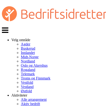
Veksle
navigasjon
Velg område
Agder
Buskerud
Innlandet
Midt-Norge
Nordland
Oslo og Akershus
Rogaland
Telemark
Troms og Finnmark
Vestfold
Vestland
Østfold
Aktiviteter
Alle arrangement
Aktiv bedrift