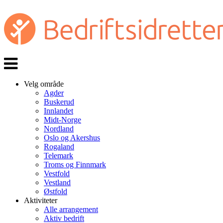
Veksle
navigasjon
Velg område
Agder
Buskerud
Innlandet
Midt-Norge
Nordland
Oslo og Akershus
Rogaland
Telemark
Troms og Finnmark
Vestfold
Vestland
Østfold
Aktiviteter
Alle arrangement
Aktiv bedrift