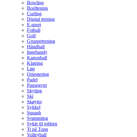
Bowling
Bordtennis
Curling
Digital trening
E-sport
Fotball
Golf
Gruppetrening
Håndball
Innebandy
Kanonball
Klatring
Løp
Orientering
Padel
Pausegym
Skyting
Ski
Skøyter
Sykkel
Squash
Svømming
Sykle til jobben
Ti på Topp
Volleyball