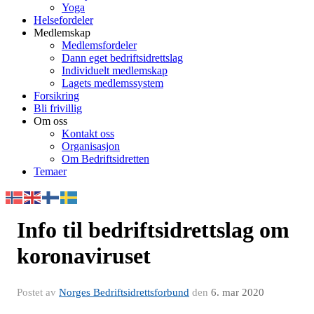
Yoga
Helsefordeler
Medlemskap
Medlemsfordeler
Dann eget bedriftsidrettslag
Individuelt medlemskap
Lagets medlemssystem
Forsikring
Bli frivillig
Om oss
Kontakt oss
Organisasjon
Om Bedriftsidretten
Temaer
Info til bedriftsidrettslag om
koronaviruset
Postet av
Norges Bedriftsidrettsforbund
den
6. mar 2020