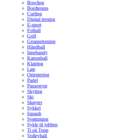
Bowling
Bordtennis
Curling
Digital trening
E-sport
Fotball
Golf
Gruppetrening
Håndball
Innebandy
Kanonball
Klatring
Løp
Orientering
Padel
Pausegym
Skyting
Ski
Skøyter
Sykkel
Squash
Svømming
Sykle til jobben
Ti på Topp
Volleyball