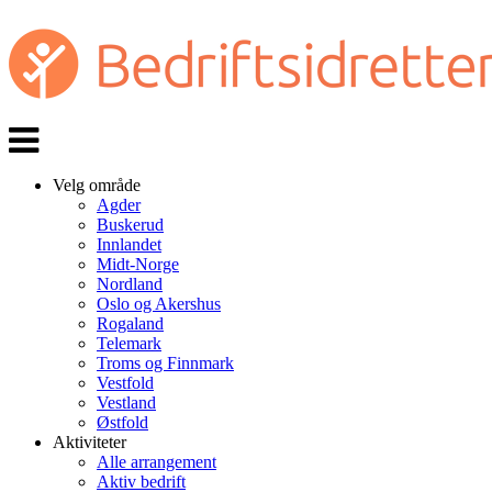
Veksle
navigasjon
Velg område
Agder
Buskerud
Innlandet
Midt-Norge
Nordland
Oslo og Akershus
Rogaland
Telemark
Troms og Finnmark
Vestfold
Vestland
Østfold
Aktiviteter
Alle arrangement
Aktiv bedrift