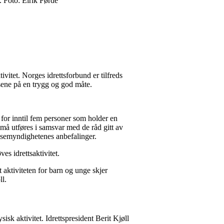
. Foto: Eirik Førde
vitet. Norges idrettsforbund er tilfreds
lsene på en trygg og god måte.
er for inntil fem personer som holder en
må utføres i samsvar med de råd gitt av
elsemyndighetenes anbefalinger.
es idrettsaktivitet.
at aktiviteten for barn og unge skjer
øll.
isk aktivitet. Idrettspresident Berit Kjøll