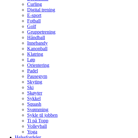
Curling
Digital trening
E-sport
Fotball
Golf
Gruppetrening
Håndball
Innebandy
Kanonball
Klatring
Løp
Orientering
Padel
Pausegym
Skyting
Ski
Skøyter
Sykkel
Squash
Svømming
Sykle til jobben
Ti på Topp
Volleyball
Yoga
Helsefordeler