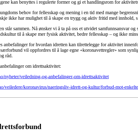
eggene kan benyttes i regulerte former og gi et handlingsrom for aktivitet
og ungdoms behov for fellesskap og mening i en tid med mange begrensning
je ikke har mulighet til å skape en trygg og aktiv fritid med innhold, si
den står sammen. Nå ønsker vi å ta på oss et utvidet samfunnsansvar og ska
dskultur til å skape mer fysisk aktivitet, bedre fellesskap – og ikke min
es anbefalinger for hvordan idretten kan tilrettelegge for aktivitet innen
særforbund vil oppfordres til å lage egne «koronavettregler» som synlig
og råd.
 anbefalinger om idrettsaktivitet:
no/nyheter/veiledning-og-anbefalinger-om-idrettsaktivitet
no/veiledere/koronavirus/naeringsliv-idrett-og-kultur/forbud-mot-enkelt
drettsforbund