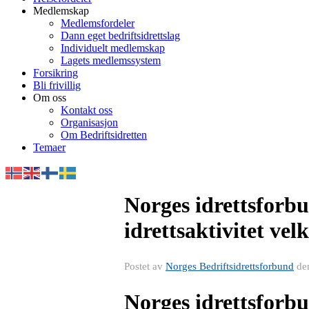
Medlemskap
Medlemsfordeler
Dann eget bedriftsidrettslag
Individuelt medlemskap
Lagets medlemssystem
Forsikring
Bli frivillig
Om oss
Kontakt oss
Organisasjon
Om Bedriftsidretten
Temaer
Norges idrettsforbu
idrettsaktivitet v
Postet av
Norges Bedriftsidrettsforbund
de
Norges idrettsforbu