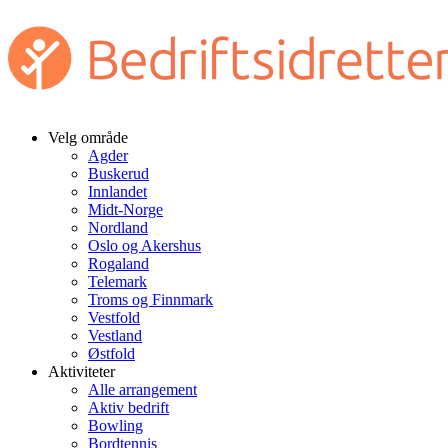
Velg område
Agder
Buskerud
Innlandet
Midt-Norge
Nordland
Oslo og Akershus
Rogaland
Telemark
Troms og Finnmark
Vestfold
Vestland
Østfold
Aktiviteter
Alle arrangement
Aktiv bedrift
Bowling
Bordtennis