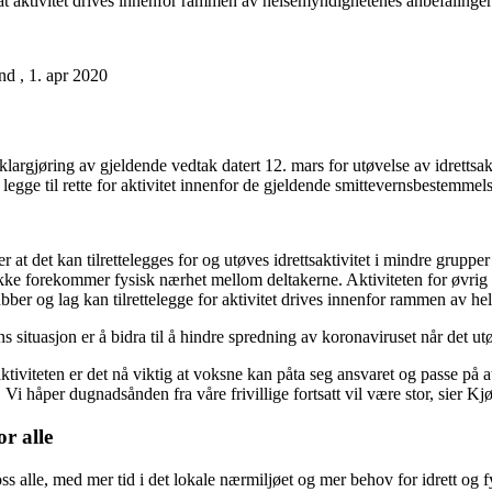
 at aktivitet drives innenfor rammen av helsemyndighetenes anbefalinger
nd , 1. apr 2020
argjøring av gjeldende vedtak datert 12. mars for utøvelse av idrettsakti
legge til rette for aktivitet innenfor de gjeldende smittevernsbestemme
ier at det kan tilrettelegges for og utøves idrettsaktivitet i mindre grupp
kke forekommer fysisk nærhet mellom deltakerne. Aktiviteten for øvrig 
ber og lag kan tilrettelegge for aktivitet drives innenfor rammen av h
 situasjon er å bidra til å hindre spredning av koronaviruset når det utøv
tsaktiviteten er det nå viktig at voksne kan påta seg ansvaret og passe på 
i håper dugnadsånden fra våre frivillige fortsatt vil være stor, sier Kj
r alle
 alle, med mer tid i det lokale nærmiljøet og mer behov for idrett og fys