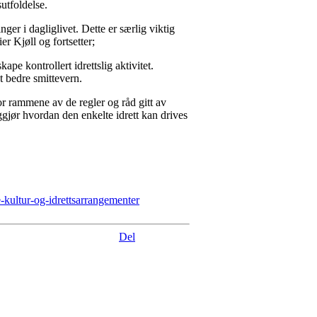
sutfoldelse.
er i dagliglivet. Dette er særlig viktig
er Kjøll og fortsetter;
pe kontrollert idrettslig aktivitet.
st bedre smittevern.
for rammene av de regler og råd gitt av
gjør hvordan den enkelte idrett kan drives
e-kultur-og-idrettsarrangementer
Del