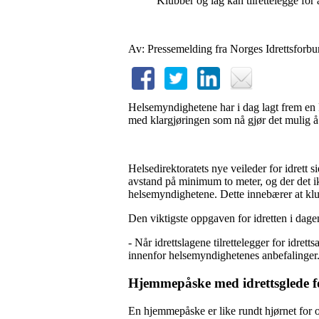
Klubber og lag kan tilrettelegge for
Av: Pressemelding fra Norges Idrettsforbu
Helsemyndighetene har i dag lagt frem en kl
med klargjøringen som nå gjør det mulig å 
Helsedirektoratets nye veileder for idrett s
avstand på minimum to meter, og der det i
helsemyndighetene. Dette innebærer at klub
Den viktigste oppgaven for idretten i dagens
- Når idrettslagene tilrettelegger for idret
innenfor helsemyndighetenes anbefalinger. V
Hjemmepåske med idrettsglede fo
En hjemmepåske er like rundt hjørnet for oss